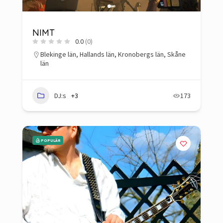
NIMT
0.0
(0)
Blekinge län
,
Hallands län
,
Kronobergs län
,
Skåne
län
DJ:s
+3
173
POPULÄR