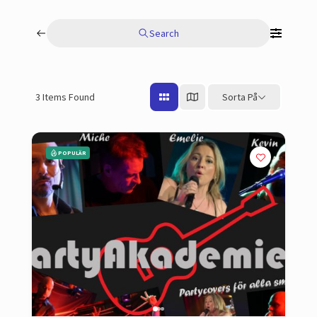
Search
3
Items Found
Sorta På
POPULÄR