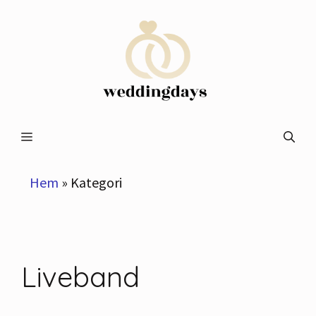
Hoppa
till
innehåll
Meny
Hem
»
Kategori
Liveband