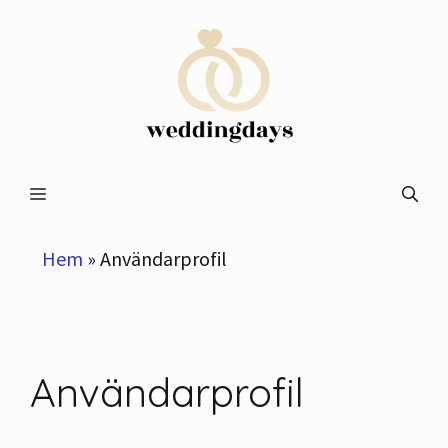
Hoppa
till
innehåll
Meny
Hem
»
Användarprofil
Användarprofil