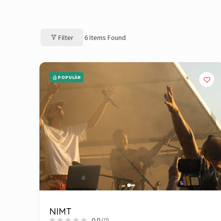
Filter
6
Items Found
POPULÄR
NIMT
0.0
(0)