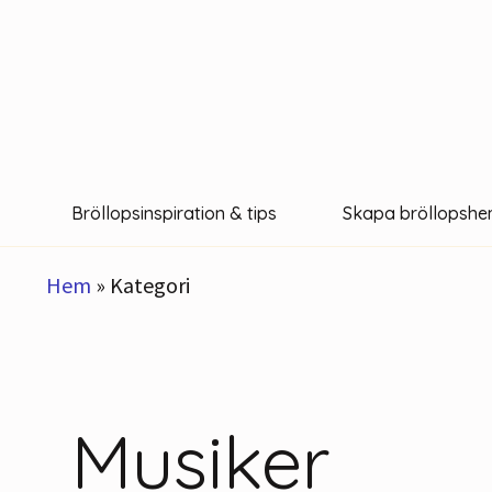
Hoppa
till
innehåll
Bröllopsinspiration & tips
Skapa bröllopshe
Hem
»
Kategori
Musiker