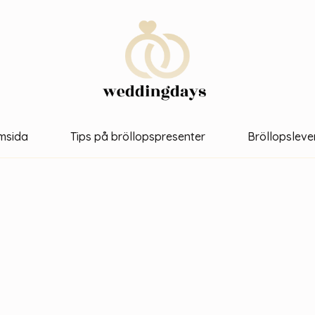
msida
Tips på bröllopspresenter
Bröllopsleve