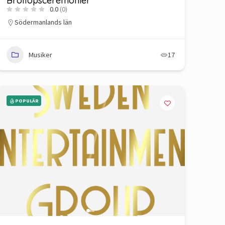
Bröllopsceremonier
0.0
(0)
Södermanlands län
Musiker
17
POPULÄR