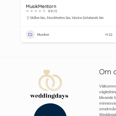
MusikMentorn
0.0
(0)
Skåne län
,
Stockholms län
,
Västra Götalands län
Musiker
22
Om 
Välkommen
vägledning
blivande 
minnesvärd
smekmåna
Weddingda