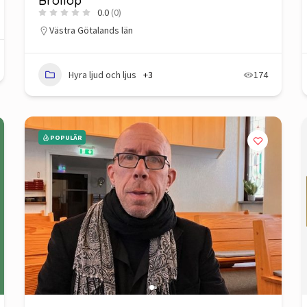
Bröllop
0.0
(0)
Västra Götalands län
Hyra ljud och ljus
+3
174
POPULÄR