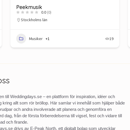
Peekmusik
0.0
(0)
Stockholms län
Musiker
+1
19
oss
 till Weddingdays.se – en plattform för inspiration, idéer och
 kring allt som rör bröllop. Här samlar vi innehåll som hjälper både
brudpar och andra involverade att planera och genomföra en
 dag, från de första förberedelserna till vigsel, fest och vidare till
d och firande.
ys.se drivs av E-Peak North, ett digitalt bolag som utvecklar