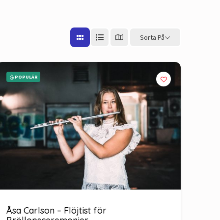
Sorta På
POPULÄR
Åsa Carlson – Flöjtist för