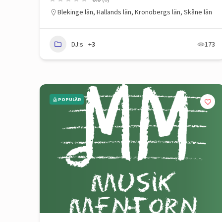
Blekinge län
,
Hallands län
,
Kronobergs län
,
Skåne län
DJ:s
+3
173
POPULÄR