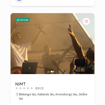
POPULÄR
NIMT
0.0
(0)
Blekinge län
,
Hallands län
,
Kronobergs län
,
Skåne
län