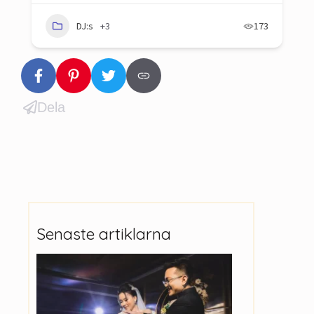
DJ:s
+3
173
Dela
Senaste artiklarna