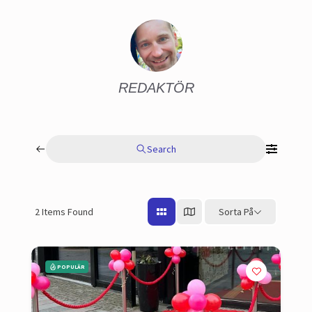
REDAKTÖR
Search
2
Items Found
Sorta På
POPULÄR