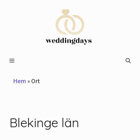
Hoppa
till
innehåll
Meny
Hem
»
Ort
Blekinge län