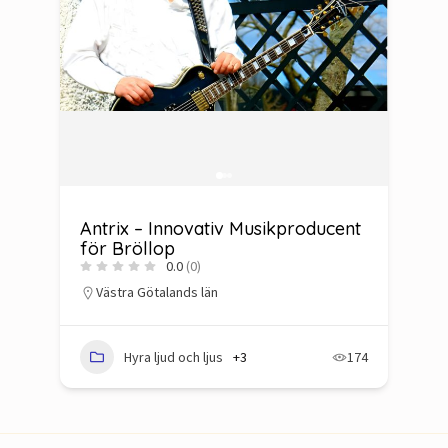
Antrix – Innovativ Musikproducent
Å
för Bröllop
B
0.0
(0)
Västra Götalands län
73
Hyra ljud och ljus
+3
174