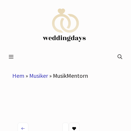
Hoppa
till
innehåll
Meny
Hem
»
Musiker
»
MusikMentorn