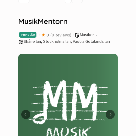
MusikMentorn
Musiker
0
(0 Reviews)
POPULÄR
Skåne län
,
Stockholms län
,
Västra Götalands län