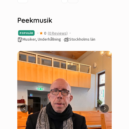
Peekmusik
0
(0 Reviews)
POPULÄR
Musiker
,
Underhållning
Stockholms län