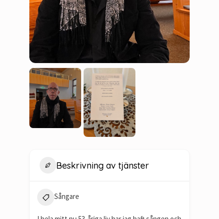
Beskrivning av tjänster
Sångare
I hela mitt nu 53-åriga liv har jag haft sången och