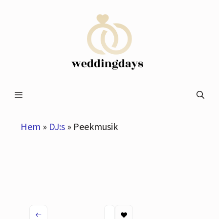
Hoppa
till
innehåll
Meny
Hem
»
DJ:s
»
Peekmusik