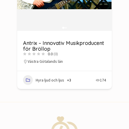
Antrix – Innovativ Musikproducent
Å
för Bröllop
B
0.0
(0)
Västra Götalands län
73
Hyra ljud och ljus
+3
174