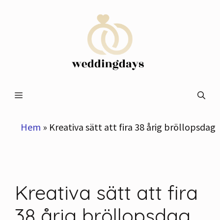
Hoppa
till
innehåll
Meny
Hem
»
Kreativa sätt att fira 38 årig bröllopsdag
Kreativa sätt att fira
38 årig bröllopsdag