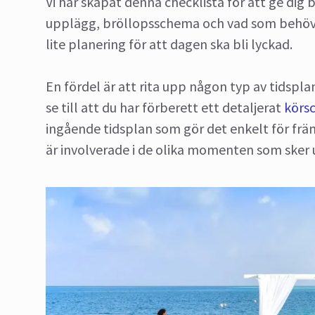
Vi har skapat denna checklista för att ge dig
upplägg, bröllopsschema och vad som behöver 
lite planering för att dagen ska bli lyckad.
En fördel är att rita upp någon typ av tidspla
se till att du har förberett ett detaljerat
körs
ingående tidsplan som gör det enkelt för fr
är involverade i de olika momenten som sker