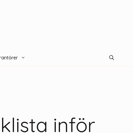
rantörer
lista inför