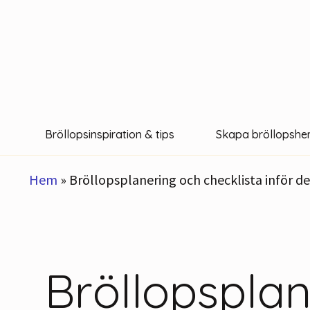
Hoppa
till
innehåll
Bröllopsinspiration & tips
Skapa bröllopshe
Hem
»
Bröllopsplanering och checklista inför d
Bröllopsplan