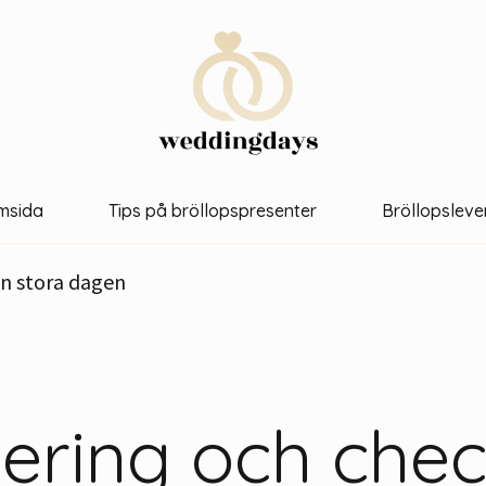
msida
Tips på bröllopspresenter
Bröllopsleve
en stora dagen
ering och check