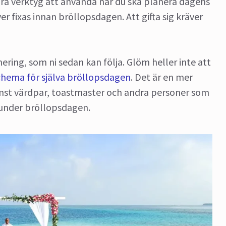
 bra verktyg att använda när du ska planera dagens
fixas innan bröllopsdagen. Att gifta sig kräver
nering, som ni sedan kan följa. Glöm heller inte att
chema för själva bröllopsdagen
. Det är en mer
ämst värdpar, toastmaster och andra personer som
 under bröllopsdagen.