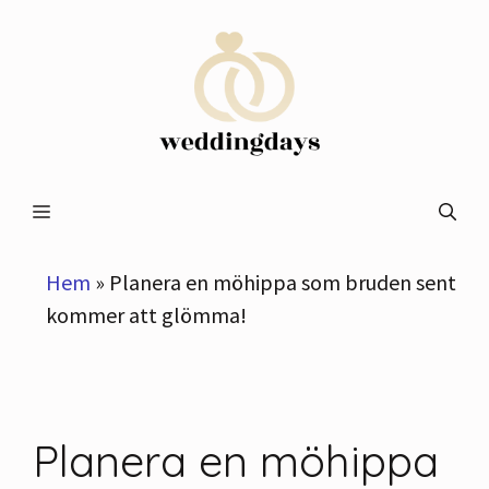
Hoppa
till
innehåll
Meny
Hem
»
Planera en möhippa som bruden sent
kommer att glömma!
Planera en möhippa