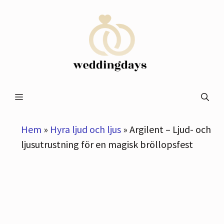
Hoppa
till
innehåll
Meny
Hem
»
Hyra ljud och ljus
»
Argilent – Ljud- och
ljusutrustning för en magisk bröllopsfest