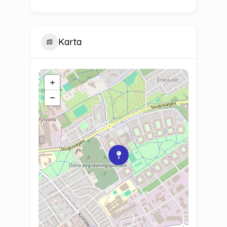
Karta
+
−