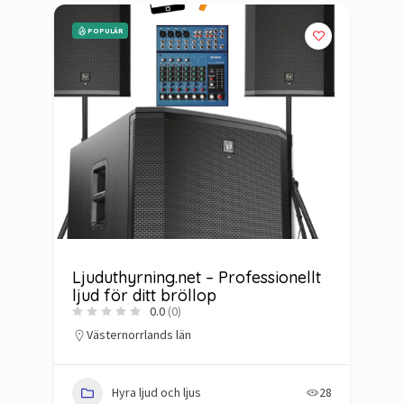
POPULÄR
t
Ljuduthyrning.net – Professionellt
J
ljud för ditt bröllop
0.0
(0)
Västernorrlands län
74
Hyra ljud och ljus
28