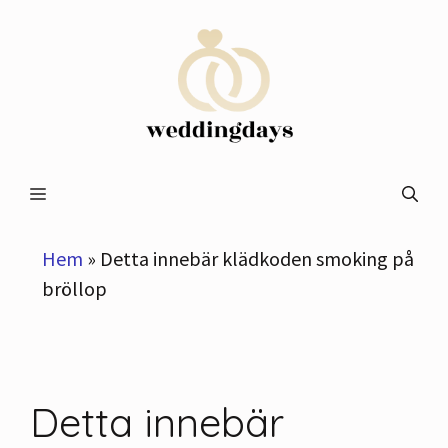
Hoppa
till
innehåll
Meny
Hem
»
Detta innebär klädkoden smoking på
bröllop
Detta innebär