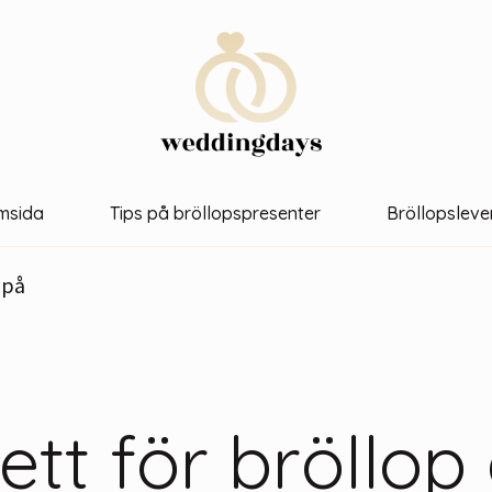
msida
Tips på bröllopspresenter
Bröllopsleve
 på
ett för bröllop 