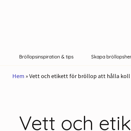
Hoppa
till
innehåll
Bröllopsinspiration & tips
Skapa bröllopshe
Hem
»
Vett och etikett för bröllop att hålla koll
Vett och etik