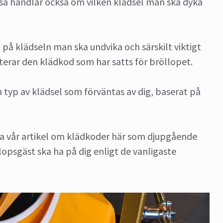
sa handlar också om vilken klädsel man ska dyka
g på klädseln man ska undvika och särskilt viktigt
terar den klädkod som har satts för bröllopet.
en typ av klädsel som förväntas av dig, baserat på
sa vår artikel om klädkoder här som djupgående
lopsgäst ska ha på dig enligt de vanligaste