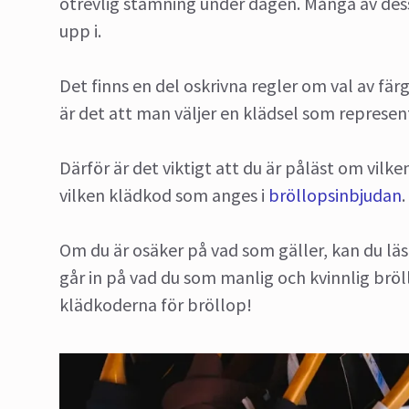
otrevlig stämning under dagen. Många av des
upp i.
Det finns en del oskrivna regler om val av fär
är det att man väljer en klädsel som represen
Därför är det viktigt att du är påläst om vilk
vilken klädkod som anges i
bröllopsinbjudan
.
Om du är osäker på vad som gäller, kan du lä
går in på vad du som manlig och kvinnlig bröl
klädkoderna för bröllop!