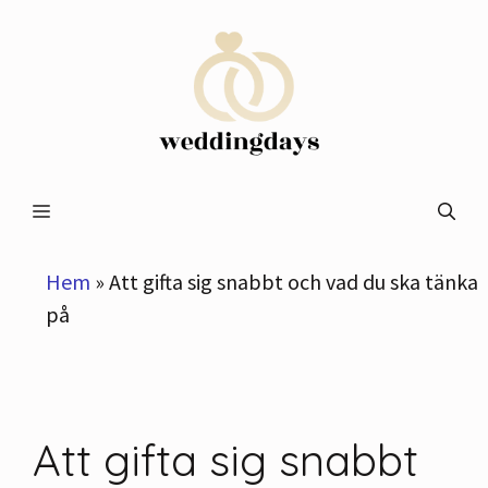
Hoppa
till
innehåll
Meny
Hem
»
Att gifta sig snabbt och vad du ska tänka
på
Att gifta sig snabbt