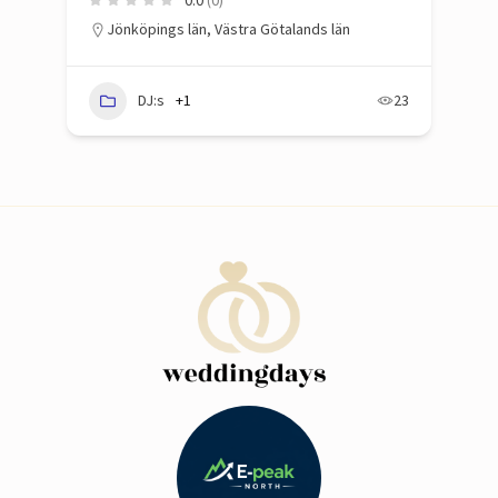
Jönköpings län
,
Västra Götalands län
DJ:s
+1
23
73