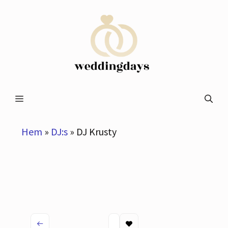
Hoppa
till
innehåll
Meny
Hem
»
DJ:s
»
DJ Krusty